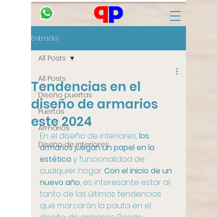
Entrada
All Posts
All Posts
Tendencias en el
Diseño puertas
diseño de armarios
Puertas
este 2024
Armarios
En el diseño de interiores, 
los 
Diseño de interiores
armarios juegan un papel en la 
estética 
y funcionalidad de 
cualquier hogar. 
Con el inicio de un 
nuevo año
, es interesante estar al 
tanto de las últimas tendencias 
que marcarán la pauta en el 