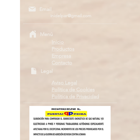
Email
inidelpar@gmail.com
Menú
Inicio
Productos
Empresa
Contacto
Legal
Aviso Legal
Política de Cookies
Política de Privacidad