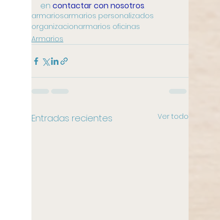
en 
contactar con nosotros
.
armarios
armarios personalizados
organizacion
armarios oficinas
Armarios
Ver todo
Entradas recientes