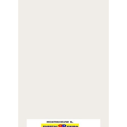
Teléfono
625 425 007
678 655 847
Email
inidelpar@gmail.com
Menú
Inicio
Productos
Empresa
Contacto
Legal
Aviso Legal
Política de Cookies
Política de Privacidad