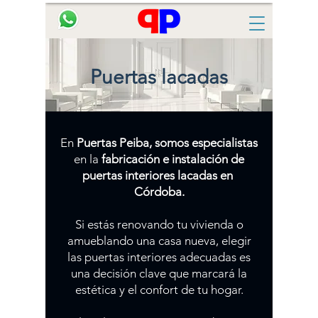
Puertas lacadas
En
Puertas Peiba, somos especialistas
en la
fabricación e instalación de
puertas interiores lacadas en
Córdoba.
Si estás renovando tu vivienda o
amueblando una casa nueva, elegir
las puertas interiores adecuadas es
una decisión clave que marcará la
estética y el confort de tu hogar.