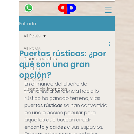
Entrada
All Posts
All Posts
Puertas rústicas: ¿por
Diseño puertas
qué son una gran
Puertas
opción?
Armarios
En el mundo del diseño de 
Diseño de interiores
interiores, la tendencia hacia lo 
rústico ha ganado terreno, y las 
puertas rústicas
 se han convertido 
en una elección popular para 
aquellos que buscan añadir
encanto y calidez
 a sus espacios. 