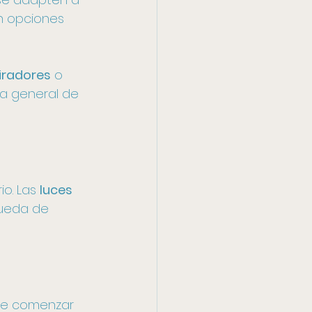
n opciones 
iradores
 o 
a general de 
io. Las 
luces 
queda de 
de comenzar 