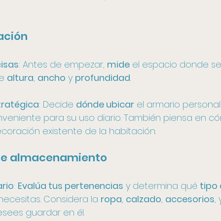
ación
isas
: Antes de empezar, 
mide
 el espacio donde se
e 
altura
, 
ancho
 y 
profundidad
. 
tratégica
: Decide 
dónde ubicar
 el armario personal
nveniente para su uso diario. También piensa en c
ecoración existente de la habitación.
de almacenamiento
ario
: 
Evalúa tus pertenencias
 y determina qué 
tipo 
necesitas. Considera la 
ropa
, 
calzado
, 
accesorios
,
sees guardar en él.