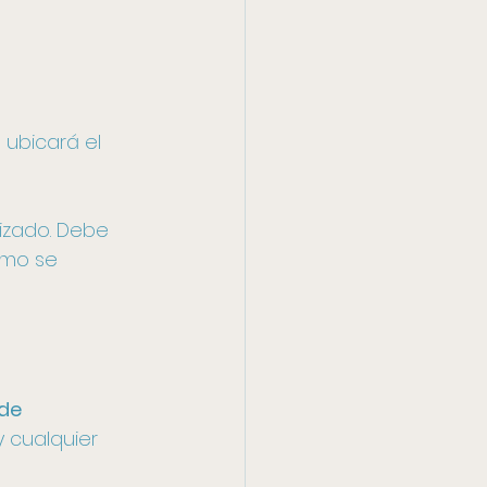
 ubicará el 
izado. Debe 
ómo se 
de 
 y cualquier 