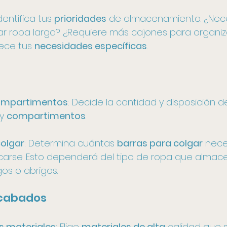
Identifica tus 
prioridades
 de almacenamiento. ¿Nec
r ropa larga? ¿Requiere más cajones para organiz
ece tus 
necesidades específicas
.
compartimentos
: Decide la cantidad y disposición de
 y 
compartimentos
. 
colgar
: Determina cuántas 
barras para colgar
 nece
carse. Esto dependerá del tipo de ropa que almac
gos o abrigos.
acabados
os materiales
: Elige 
materiales de alta
 calidad que 