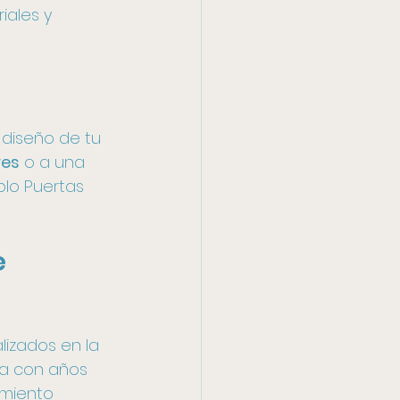
iales y 
 diseño de tu 
res
 o a una 
lo Puertas 
 
izados en la 
a con años 
amiento 