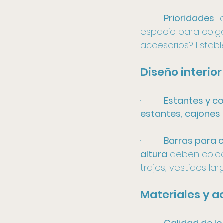
·         
Prioridades
: 
espacio para colga
accesorios? Establ
Diseño interior
·         
Estantes y 
estantes
, 
cajones
·         
Barras para 
altura
 deben colo
trajes, vestidos lar
Materiales y 
·         
Calidad de l