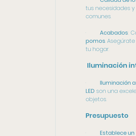
tus necesidades y e
comunes.
·         
Acabados
: C
pomos
. Asegúrat
tu hogar.
 Iluminación in
·         
Iluminación
LED
 son una excele
objetos.
Presupuesto
·         
Establece un