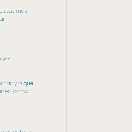
esitas más 
ar 
 los 
sitas y a 
qué 
enes, como 
se adapten a 