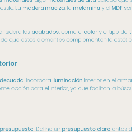
stilo. La 
madera maciza
, la 
melamina
 y el 
MDF
 so
onsidera los 
acabados
, como el 
color
 y el tipo de 
t
e de que estos elementos complementen la estétic
terior
 adecuada
: Incorpora 
iluminación
 interior en el armar
nte opción para el interior, ya que facilitan la bús
 presupuesto
: Define un 
presupuesto claro
 antes 