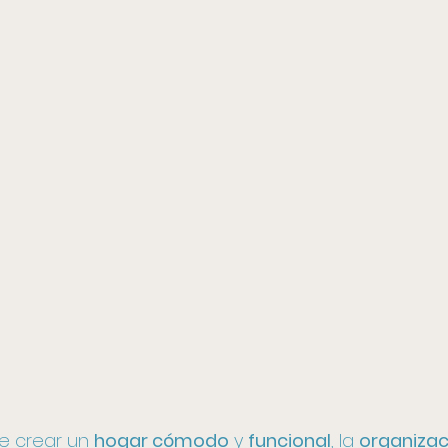
e crear un 
hogar cómodo
 y 
funcional
, la 
organizac