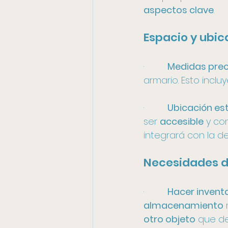
aspectos clave
. 
Espacio y ubic
·         
Medidas prec
armario. Esto incluy
·         
Ubicación es
ser 
accesible
 y co
integrará con la d
Necesidades 
·         
Hacer invent
almacenamiento
 
otro objeto
 que de