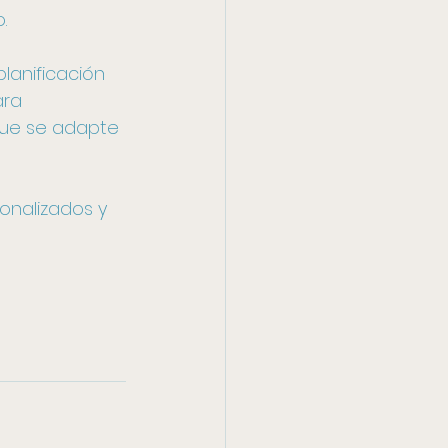
.
lanificación 
ara 
ue se adapte 
onalizados y 