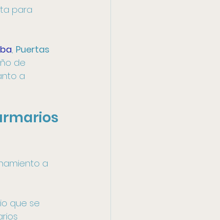
ta para 
oba
, 
Puertas 
eño de 
nto a 
armarios 
enamiento a 
io que se 
rios 