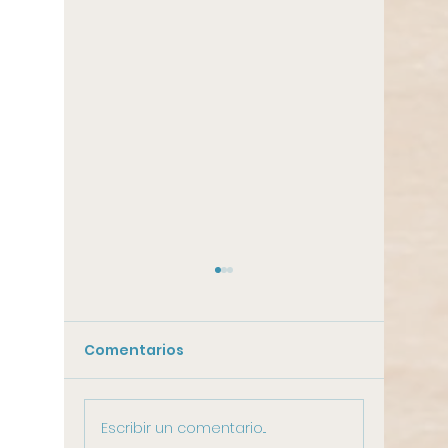
Comentarios
Escribir un comentario...
Pasos para la
Puertas