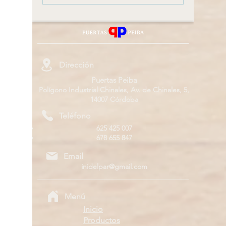
restauración de
maximi
puertas antiguas
de tu 
Dirección
Puertas Peiba
Polígono Industrial Chinales, Av. de Chinales, 5,
14007 Córdoba
Teléfono
625 425 007
678 655 847
Email
inidelpar@gmail.com
Menú
Inicio
Productos