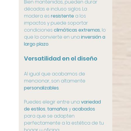
Bien mantenidas, pueden durar 
décadas e incluso siglos. La 
madera es 
resistente
 a los 
impactos y puede soportar 
condiciones 
climáticas extremas
, lo 
que la convierte en una 
inversión a 
largo plazo
.
Versatilidad en el diseño
Al igual que acabamos de 
mencionar, son altamente 
personalizables
. 
Puedes elegir entre una 
variedad 
de estilos
, 
tamaños
 y 
acabados
para que se adapten 
perfectamente a la estética de tu 
hogar u oficina. 