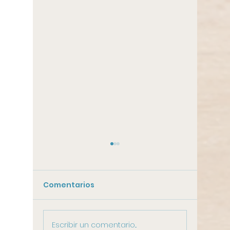
Comentarios
Escribir un comentario...
Armarios modulares:
Cómod