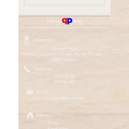
versatilidad y estilo
dormito
para tu hogar
encuent
para ti
Dirección
Puertas Peiba
Polígono Industrial Chinales, Av. de Chinales, 5,
14007 Córdoba
Teléfono
625 425 007
678 655 847
Email
inidelpar@gmail.com
Menú
Inicio
Productos