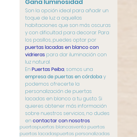
Gana luminosidad
Son la opción ideal para añadir un 
toque de luz a aquellas 
habitaciones que son más oscuras 
y con dificultad para decorar. Para 
los pasillos, puedes optar por 
puertas lacadas en blanco con 
vidrieras
 para dar iluminación con 
luz natural.
En 
Puertas Peiba
, somos una 
empresa de puertas en córdoba
 y 
podemos ofrecerte la 
personalización de puertas 
lacadas en blanco a tu gusto. Si 
quieres obtener más información 
sobre nuestros servicios, no dudes 
en 
contactar con nosotros
.
puertas
puertas blancas
venta puertas
puertas lacadas
puertas personalizadas