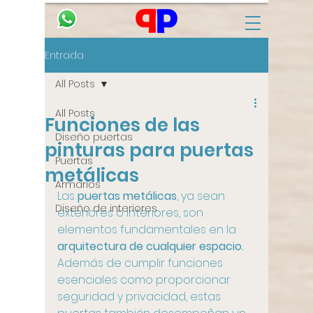
Entrada
All Posts
All Posts
Funciones de las
Diseño puertas
pinturas para puertas
Puertas
metálicas
Armarios
Las 
puertas metálicas
, ya sean 
Diseño de interiores
exteriores o interiores, son 
elementos fundamentales en la 
arquitectura de cualquier espacio.
Además de cumplir funciones 
esenciales como proporcionar 
seguridad y privacidad, estas 