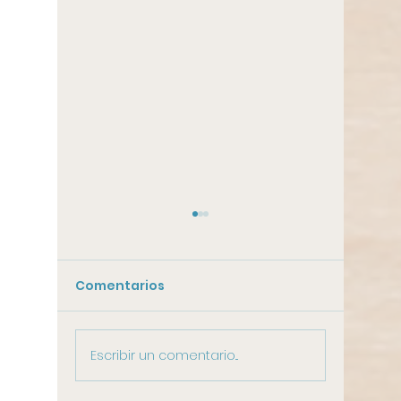
Comentarios
Escribir un comentario...
Pasos para la
Puertas
restauración de
maximi