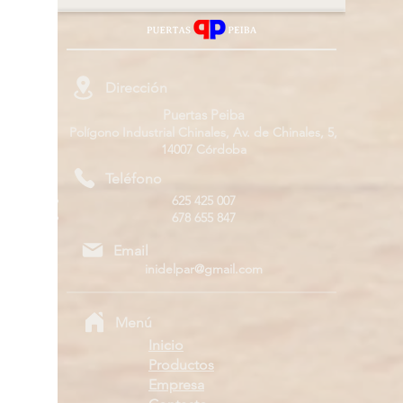
puertas antiguas
de tu 
Dirección
Puertas Peiba
Polígono Industrial Chinales, Av. de Chinales, 5,
14007 Córdoba
Teléfono
625 425 007
678 655 847
Email
inidelpar@gmail.com
Menú
Inicio
Productos
Empresa